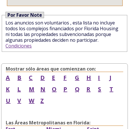
Por Favor Note
Los anuncios son voluntarios , esta lista no incluye
todos los complejos financiados por Florida Housing
ni todas las propiedades subvencionadas porque
algunas propiedades deciden no participar.
Condiciones
Mostrar sólo áreas que comienzan con:
A
B
C
D
E
F
G
H
I
J
K
L
M
N
O
P
Q
R
S
T
U
V
W
Z
Las Áreas Metropolitanas en Florida:
Fort
Miami
Saint