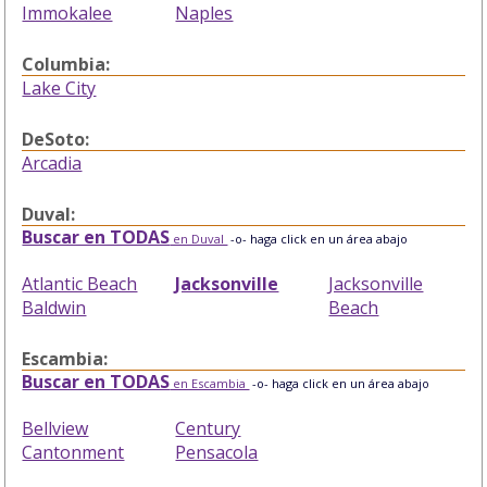
Immokalee
Naples
Columbia:
Lake City
DeSoto:
Arcadia
Duval:
Buscar en TODAS
en Duval
-o- haga click en un área abajo
Atlantic Beach
Jacksonville
Jacksonville
Baldwin
Beach
Escambia:
Buscar en TODAS
en Escambia
-o- haga click en un área abajo
Bellview
Century
Cantonment
Pensacola