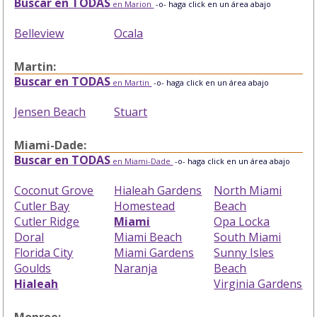
Buscar en TODAS
en Marion
-o- haga click en un área abajo
Belleview
Ocala
Martin:
Buscar en TODAS
en Martin
-o- haga click en un área abajo
Jensen Beach
Stuart
Miami-Dade:
Buscar en TODAS
en Miami-Dade
-o- haga click en un área abajo
Coconut Grove
Hialeah Gardens
North Miami
Cutler Bay
Homestead
Beach
Cutler Ridge
Miami
Opa Locka
Doral
Miami Beach
South Miami
Florida City
Miami Gardens
Sunny Isles
Goulds
Naranja
Beach
Hialeah
Virginia Gardens
Monroe: