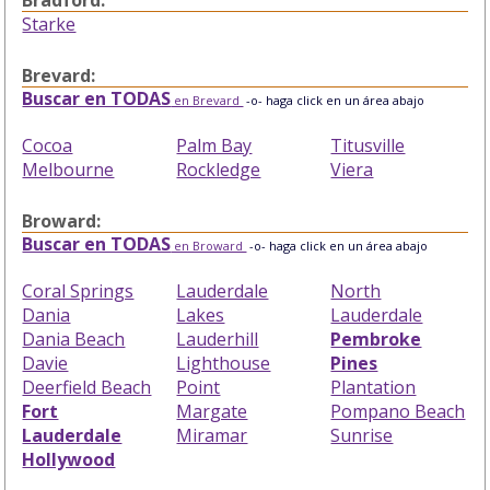
Starke
Brevard:
Buscar en TODAS
en Brevard
-o- haga click en un área abajo
Cocoa
Palm Bay
Titusville
Melbourne
Rockledge
Viera
Broward:
Buscar en TODAS
en Broward
-o- haga click en un área abajo
Coral Springs
Lauderdale
North
Dania
Lakes
Lauderdale
Dania Beach
Lauderhill
Pembroke
Davie
Lighthouse
Pines
Deerfield Beach
Point
Plantation
Fort
Margate
Pompano Beach
Lauderdale
Miramar
Sunrise
Hollywood