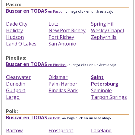
Pasco:
Buscar en TODAS
en Pasco
-o- haga click en un área abajo
Dade City
Lutz
Spring Hill
Holiday
New Port Richey
Wesley Chapel
Hudson
Port Richey
Zephyrhills
Land O Lakes
San Antonio
Pinellas:
Buscar en TODAS
en Pinellas
-o- haga click en un área abajo
Clearwater
Oldsmar
Saint
Dunedin
Palm Harbor
Petersburg
Gulfport
Pinellas Park
Seminole
Largo
Tarpon Springs
Polk:
Buscar en TODAS
en Polk
-o- haga click en un área abajo
Bartow
Frostproof
Lakeland