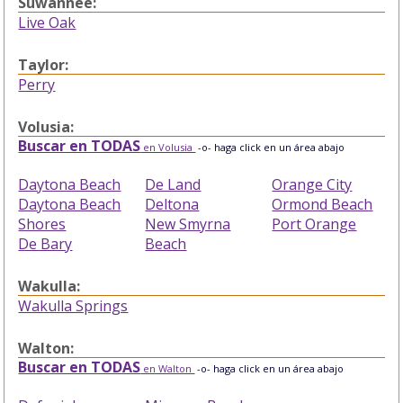
Suwannee:
Live Oak
Taylor:
Perry
Volusia:
Buscar en TODAS
en Volusia
-o- haga click en un área abajo
Daytona Beach
De Land
Orange City
Daytona Beach
Deltona
Ormond Beach
Shores
New Smyrna
Port Orange
De Bary
Beach
Wakulla:
Wakulla Springs
Walton:
Buscar en TODAS
en Walton
-o- haga click en un área abajo