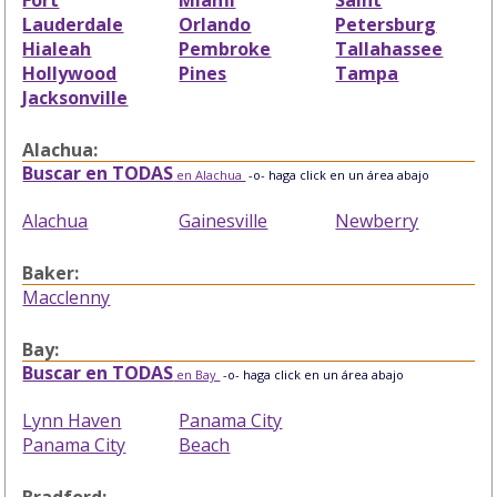
Lauderdale
Orlando
Petersburg
Hialeah
Pembroke
Tallahassee
Hollywood
Pines
Tampa
Jacksonville
Alachua:
Buscar en TODAS
en Alachua
-o- haga click en un área abajo
Alachua
Gainesville
Newberry
Baker:
Macclenny
Bay:
Buscar en TODAS
en Bay
-o- haga click en un área abajo
Lynn Haven
Panama City
Panama City
Beach
Bradford: