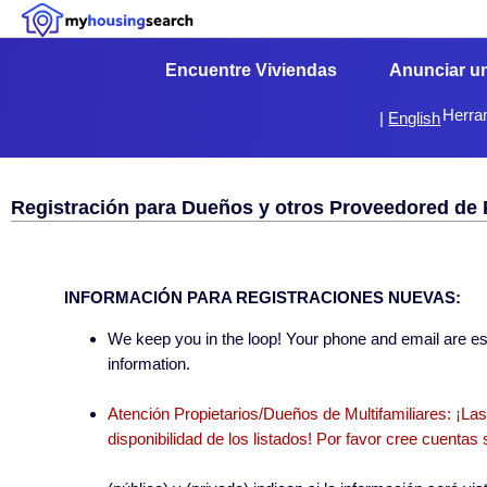
Encuentre Viviendas
Anunciar u
Herra
|
English
Registración para Dueños y otros Proveedored de
INFORMACIÓN PARA REGISTRACIONES NUEVAS:
We keep you in the loop! Your phone and email are esse
information.
Atención Propietarios/Dueños de Multifamiliares: ¡La
disponibilidad de los listados! Por favor cree cuent