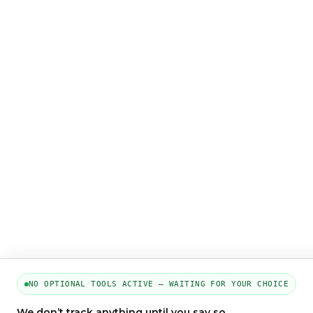
NO OPTIONAL TOOLS ACTIVE — WAITING FOR YOUR CHOICE
We don’t track anything until you say so