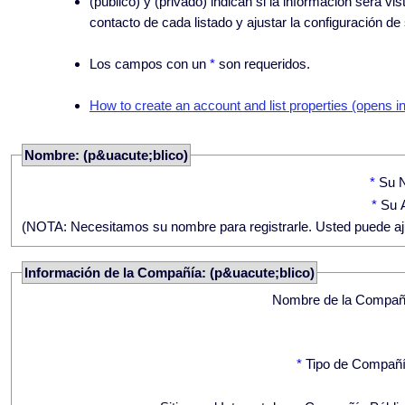
(público) y (privado) indican si la información será 
contacto de cada listado y ajustar la configuración d
Los campos con un
*
son requeridos.
How to create an account and list properties (opens i
Nombre: (p&uacute;blico)
*
Su 
*
Su A
(NOTA: Necesitamos su nombre para registrarle. Usted puede ajus
Información de la Compañía: (p&uacute;blico)
Nombre de la Compañ
*
Tipo de Compañí