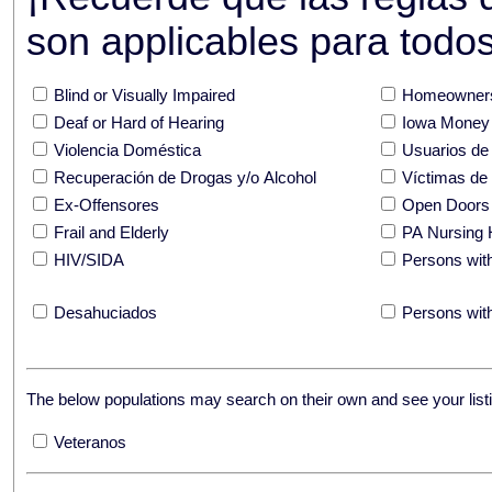
son applicables para todos 
Blind or Visually Impaired
Homeowners
Deaf or Hard of Hearing
Iowa Money 
Violencia Doméstica
Usuarios de
Recuperación de Drogas y/o Alcohol
Víctimas de
Ex-Offensores
Open Doors
Frail and Elderly
PA Nursing 
HIV/SIDA
Persons with
Desahuciados
Persons with
The below populations may search on their own and see your listi
Veteranos