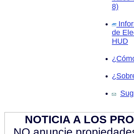
8)
Info
de Ele
HUD
¿Cómo
¿Sobre
Sug
NOTICIA A LOS PR
NO anuncie propiedades 