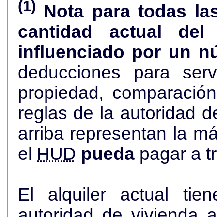
(1)
Nota para todas la
cantidad actual de
influenciado por un n
deducciones para serv
propiedad, comparació
reglas de la autoridad de viviend
arriba representan la más alta cantidad de dólares que
el
HUD
pueda
pagar a t
El alquiler actual ti
autoridad de vivienda an