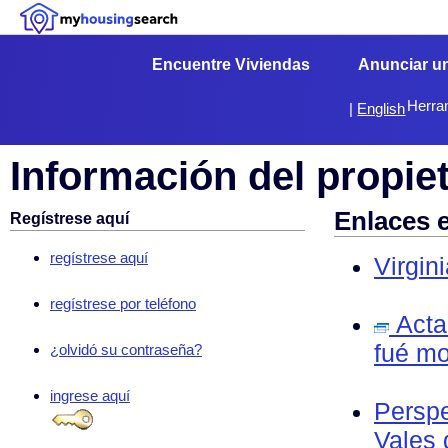
Encuentre Viviendas
Anunciar u
Herra
|
English
Información del propie
Enlaces 
Regístrese aquí
regístrese aquí
Virgin
regístrese por teléfono
Acta 
fué mo
¿olvidó su contraseña?
ingrese aquí
Perspe
Vales 