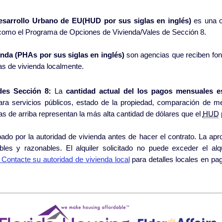
esarrollo Urbano de EU(HUD por sus siglas en inglés)
es una o
como el Programa de Opciones de Vivienda/Vales de Sección 8.
nda (PHAs por sus siglas en inglés)
son agencias que reciben fo
as de vivienda localmente.
des Sección 8:
La
cantidad actual del los pagos mensuales e
ra servicios públicos, estado de la propiedad, comparación de m
autoridad de vivienda local. Las figuras de arriba representan la más alta cantidad de dólares que el
HUD
toridad de vivienda antes de hacer el contrato. La aprobación se basa en reglas y normas
cables y razonables. El alquiler solicitado no puede exceder el a
Contacte su autoridad de vivienda local
para detalles locales en pagos típicos puesto que pueden variar