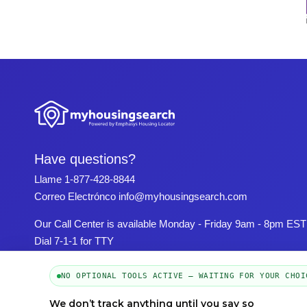
Have questions?
Llame
1-877-428-8844
Correo Electrónco
info@myhousingsearch.com
Our Call Center is available Monday - Friday 9am - 8pm EST
Dial 7-1-1 for TTY
NO OPTIONAL TOOLS ACTIVE — WAITING FOR YOUR CHOI
We don’t track anything until you say so