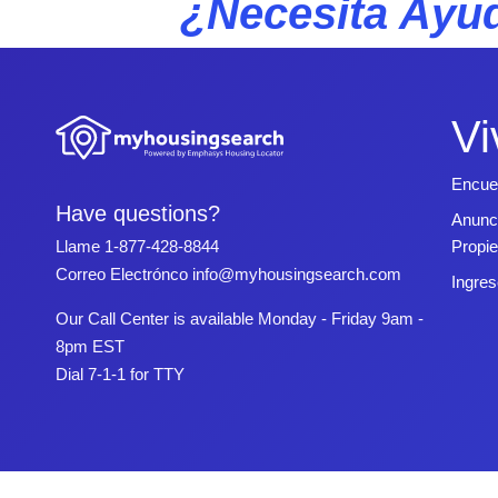
¿Necesita Ayud
Vi
Encue
Have questions?
Anunc
Propi
Llame
1-877-428-8844
Correo Electrónco
info@myhousingsearch.com
Ingres
Our Call Center is available Monday - Friday 9am -
8pm EST
Dial 7-1-1 for TTY