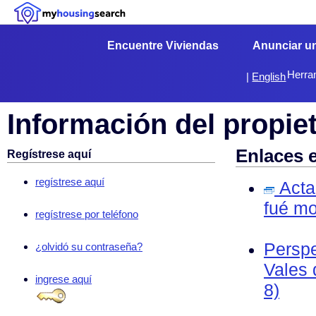
Encuentre Viviendas
Anunciar u
Herra
|
English
Información del propiet
Enlaces 
Regístrese aquí
regístrese aquí
Acta 
fué mo
regístrese por teléfono
Perspe
¿olvidó su contraseña?
Vales 
ingrese aquí
8)