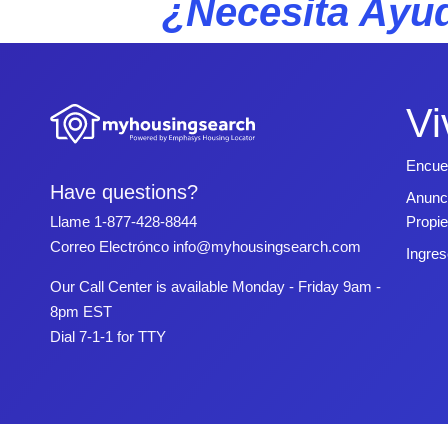
¿Necesita Ayud
Vi
Encue
Have questions?
Anunc
Propi
Llame
1-877-428-8844
Correo Electrónco
info@myhousingsearch.com
Ingres
Our Call Center is available Monday - Friday 9am -
8pm EST
Dial 7-1-1 for TTY