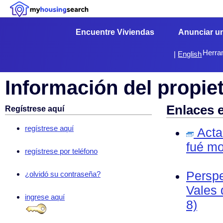
Encuentre Viviendas
Anunciar u
Herra
|
English
Información del propie
Enlaces 
Regístrese aquí
regístrese aquí
Acta 
fué mo
regístrese por teléfono
Perspe
¿olvidó su contraseña?
Vales 
ingrese aquí
8)