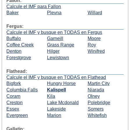
Fallon:
Calcule el IMF para Fallon
Baker
Plevna
Willard
Fergus:
Calcule el IMF y busque en TODAS en Fergus
Buffalo
Garneill
Moore
Coffee Creek
Grass Range
Roy
Denton
Hilger
Winifred
Forestgrove
Lewistown
Flathead:
Calcule el IMF y busque en TODAS en Flathead
Bigfork
Hungry Horse
Martin City
Columbia Falls
Kalispell
Niarada
Coram
Kila
Olney
Creston
Lake Mcdonald
Polebridge
Essex
Lakeside
Somers
Evergreen
Marion
Whitefish
Gallatin: