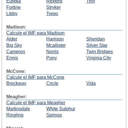
Eureka
Rexford
Troy
Fortine
Stryker
Libby
Trego
Madison:
Calcule el IMF para Madison
Alder
Harrison
Sheridan
Big Sky
Mcallister
Silver Star
Cameron
Norris
Twin Bridges
Ennis
Pony
Virginia City
McCone:
Calcule el IMF para McCone
Brockway
Circle
Vida
Meagher:
Calcule el IMF para Meagher
Martinsdale
White Sulphur
Ringling
Springs