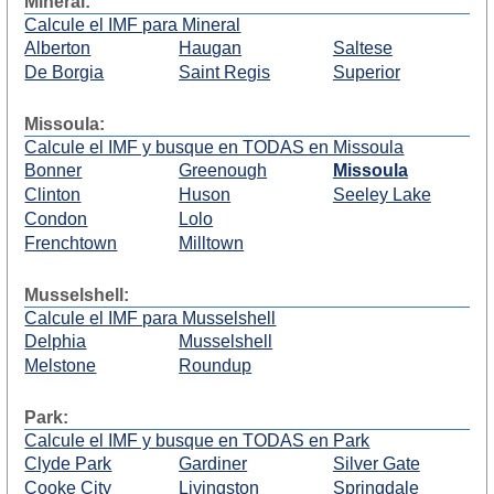
Mineral:
Calcule el IMF para Mineral
Alberton
Haugan
Saltese
De Borgia
Saint Regis
Superior
Missoula:
Calcule el IMF y busque en TODAS en Missoula
Bonner
Greenough
Missoula
Clinton
Huson
Seeley Lake
Condon
Lolo
Frenchtown
Milltown
Musselshell:
Calcule el IMF para Musselshell
Delphia
Musselshell
Melstone
Roundup
Park:
Calcule el IMF y busque en TODAS en Park
Clyde Park
Gardiner
Silver Gate
Cooke City
Livingston
Springdale