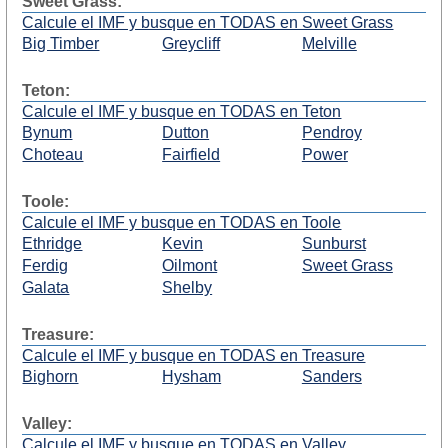
Sweet Grass:
Calcule el IMF y busque en TODAS en Sweet Grass
Big Timber
Greycliff
Melville
Teton:
Calcule el IMF y busque en TODAS en Teton
Bynum
Dutton
Pendroy
Choteau
Fairfield
Power
Toole:
Calcule el IMF y busque en TODAS en Toole
Ethridge
Kevin
Sunburst
Ferdig
Oilmont
Sweet Grass
Galata
Shelby
Treasure:
Calcule el IMF y busque en TODAS en Treasure
Bighorn
Hysham
Sanders
Valley:
Calcule el IMF y busque en TODAS en Valley