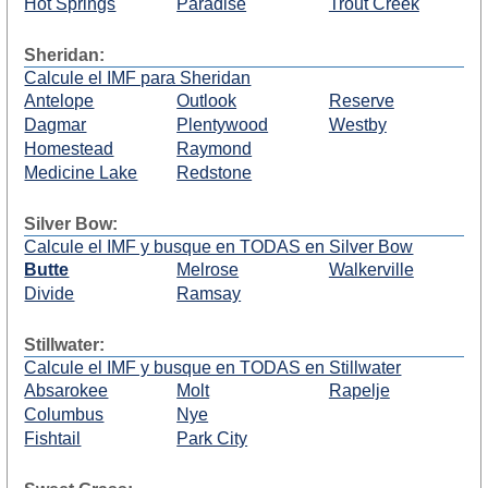
Hot Springs
Paradise
Trout Creek
Sheridan:
Calcule el IMF para Sheridan
Antelope
Outlook
Reserve
Dagmar
Plentywood
Westby
Homestead
Raymond
Medicine Lake
Redstone
Silver Bow:
Calcule el IMF y busque en TODAS en Silver Bow
Butte
Melrose
Walkerville
Divide
Ramsay
Stillwater:
Calcule el IMF y busque en TODAS en Stillwater
Absarokee
Molt
Rapelje
Columbus
Nye
Fishtail
Park City