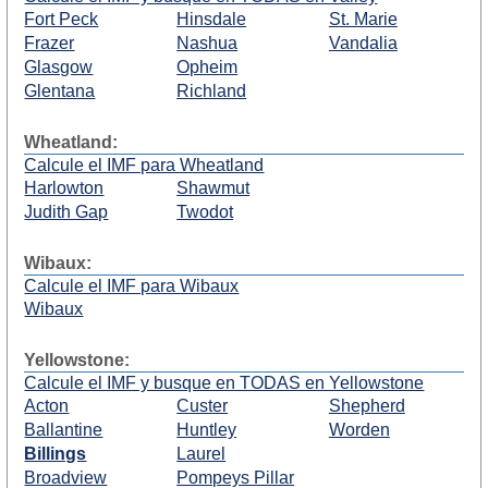
Fort Peck
Hinsdale
St. Marie
Frazer
Nashua
Vandalia
Glasgow
Opheim
Glentana
Richland
Wheatland:
Calcule el IMF para Wheatland
Harlowton
Shawmut
Judith Gap
Twodot
Wibaux:
Calcule el IMF para Wibaux
Wibaux
Yellowstone:
Calcule el IMF y busque en TODAS en Yellowstone
Acton
Custer
Shepherd
Ballantine
Huntley
Worden
Billings
Laurel
Broadview
Pompeys Pillar