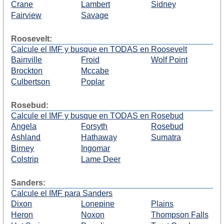
Crane
Lambert
Sidney
Fairview
Savage
Roosevelt:
Calcule el IMF y busque en TODAS en Roosevelt
Bainville
Froid
Wolf Point
Brockton
Mccabe
Culbertson
Poplar
Rosebud:
Calcule el IMF y busque en TODAS en Rosebud
Angela
Forsyth
Rosebud
Ashland
Hathaway
Sumatra
Birney
Ingomar
Colstrip
Lame Deer
Sanders:
Calcule el IMF para Sanders
Dixon
Lonepine
Plains
Heron
Noxon
Thompson Falls