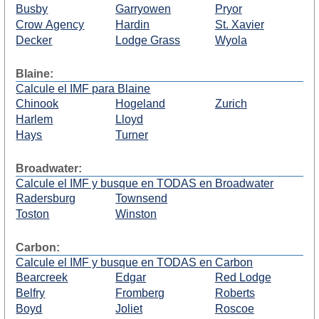
Busby
Garryowen
Pryor
Crow Agency
Hardin
St. Xavier
Decker
Lodge Grass
Wyola
Blaine:
Calcule el IMF para Blaine
Chinook
Hogeland
Zurich
Harlem
Lloyd
Hays
Turner
Broadwater:
Calcule el IMF y busque en TODAS en Broadwater
Radersburg
Townsend
Toston
Winston
Carbon:
Calcule el IMF y busque en TODAS en Carbon
Bearcreek
Edgar
Red Lodge
Belfry
Fromberg
Roberts
Boyd
Joliet
Roscoe