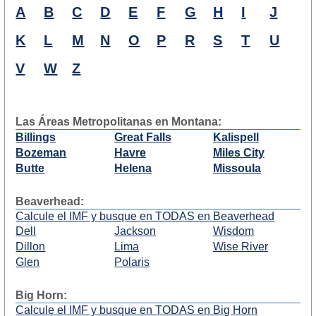
A
B
C
D
E
F
G
H
I
J
K
L
M
N
O
P
R
S
T
U
V
W
Z
Las Áreas Metropolitanas en Montana:
Billings
Great Falls
Kalispell
Bozeman
Havre
Miles City
Butte
Helena
Missoula
Beaverhead:
Calcule el IMF y busque en TODAS en Beaverhead
Dell
Jackson
Wisdom
Dillon
Lima
Wise River
Glen
Polaris
Big Horn:
Calcule el IMF y busque en TODAS en Big Horn