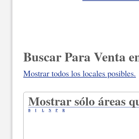
Buscar Para Venta e
Mostrar todos los locales posibles.
Mostrar sólo áreas q
B
I
L
N
P
R