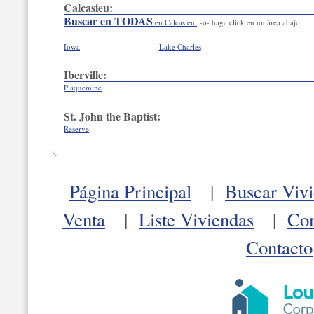
Calcasieu:
Buscar en TODAS
en Calcasieu
-o- haga click en un área abajo
Iowa
Lake Charles
Iberville:
Plaquemine
St. John the Baptist:
Reserve
Página Principal
|
Buscar Vivi
Venta
|
Liste Viviendas
|
Con
Contacto