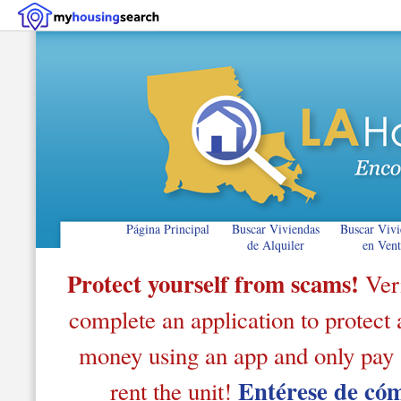
Página Principal
Buscar Viviendas
Buscar Vivi
de Alquiler
en Vent
Protect yourself from scams!
Veri
complete an application to protect a
money using an app and only pay af
Entérese de có
rent the unit!