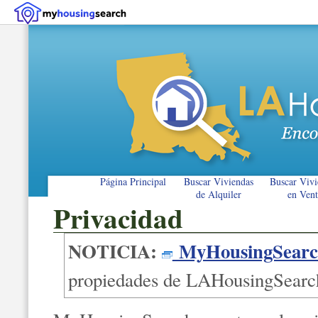
Página Principal
Buscar Viviendas
Buscar Vivi
de Alquiler
en Vent
Privacidad
NOTICIA:
MyHousingSearc
propiedades de LAHousingSearc