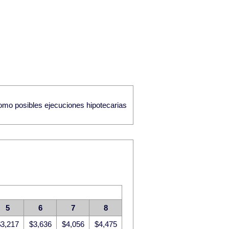
como posibles ejecuciones hipotecarias
5
6
7
8
3,217
$3,636
$4,056
$4,475