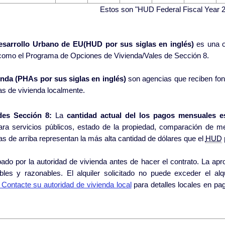
Estos son "HUD Federal Fiscal Year 2
esarrollo Urbano de EU(HUD por sus siglas en inglés)
es una o
como el Programa de Opciones de Vivienda/Vales de Sección 8.
nda (PHAs por sus siglas en inglés)
son agencias que reciben fo
as de vivienda localmente.
des Sección 8:
La
cantidad actual del los pagos mensuales e
ra servicios públicos, estado de la propiedad, comparación de m
autoridad de vivienda local. Las figuras de arriba representan la más alta cantidad de dólares que el
HUD
toridad de vivienda antes de hacer el contrato. La aprobación se basa en reglas y normas
cables y razonables. El alquiler solicitado no puede exceder el a
Contacte su autoridad de vivienda local
para detalles locales en pagos típicos puesto que pueden variar