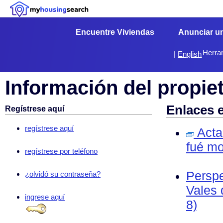
Encuentre Viviendas
Anunciar u
Herra
|
English
Información del propiet
Enlaces 
Regístrese aquí
regístrese aquí
Acta 
fué mo
regístrese por teléfono
Perspe
¿olvidó su contraseña?
Vales 
ingrese aquí
8)