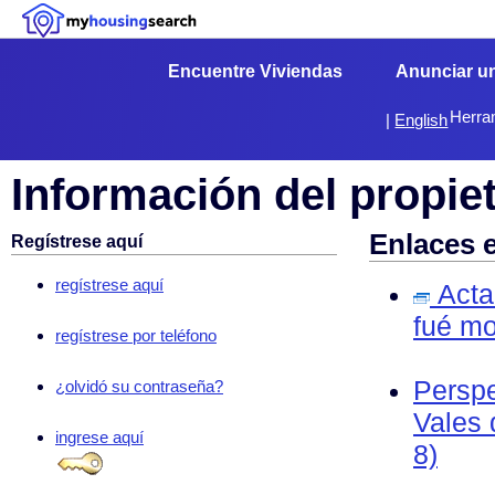
Encuentre Viviendas
Anunciar u
Herra
|
English
Información del propiet
Enlaces 
Regístrese aquí
regístrese aquí
Acta 
fué mo
regístrese por teléfono
Perspe
¿olvidó su contraseña?
Vales 
ingrese aquí
8)