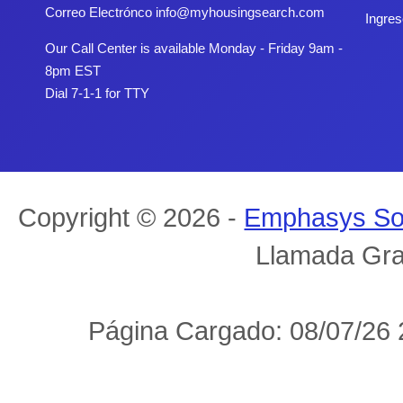
Correo Electrónco
info@myhousingsearch.com
Ingres
Our Call Center is available Monday - Friday 9am -
8pm EST
Dial 7-1-1 for TTY
Copyright © 2026 -
Emphasys So
Llamada Gra
Página Cargado: 08/07/26 2