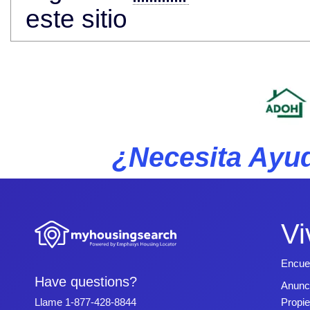
este sitio
¿Necesita Ayud
Vi
Encue
Have questions?
Anunc
Propi
Llame
1-877-428-8844