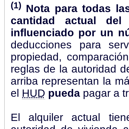
(1)
Nota para todas la
cantidad actual de
influenciado por un n
deducciones para serv
propiedad, comparació
reglas de la autoridad de viviend
arriba representan la más alta cantidad de dólares que
el
HUD
pueda
pagar a t
El alquiler actual ti