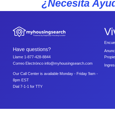
¿Necesita Ayud
Vi
Encue
Have questions?
Anunc
Propi
Llame
1-877-428-8844
Correo Electrónco
info@myhousingsearch.com
Ingres
Our Call Center is available Monday - Friday 9am -
8pm EST
Dial 7-1-1 for TTY