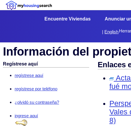
Encuentre Viviendas
Anunciar u
Herra
|
English
Información del propie
Enlaces 
Regístrese aquí
regístrese aquí
Acta 
fué mo
regístrese por teléfono
Perspe
¿olvidó su contraseña?
Vales 
ingrese aquí
8)