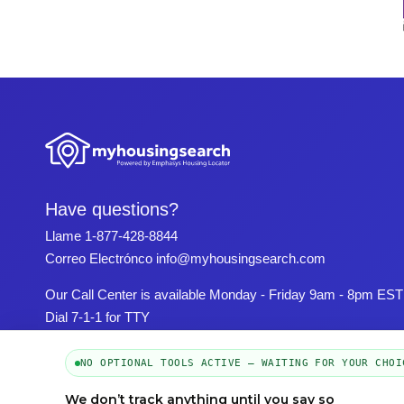
Have questions?
Llame
1-877-428-8844
Correo Electrónco
info@myhousingsearch.com
Our Call Center is available Monday - Friday 9am - 8pm EST
Dial 7-1-1 for TTY
NO OPTIONAL TOOLS ACTIVE — WAITING FOR YOUR CHOI
We don’t track anything until you say so