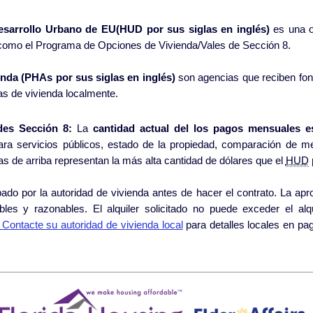
esarrollo Urbano de EU(HUD por sus siglas en inglés)
es una o
como el Programa de Opciones de Vivienda/Vales de Sección 8.
nda (PHAs por sus siglas en inglés)
son agencias que reciben fo
as de vivienda localmente.
des Sección 8:
La
cantidad actual del los pagos mensuales e
ra servicios públicos, estado de la propiedad, comparación de m
autoridad de vivienda local. Las figuras de arriba representan la más alta cantidad de dólares que el
HUD
toridad de vivienda antes de hacer el contrato. La aprobación se basa en reglas y normas
cables y razonables. El alquiler solicitado no puede exceder el a
Contacte su autoridad de vivienda local
para detalles locales en pagos típicos puesto que pueden variar