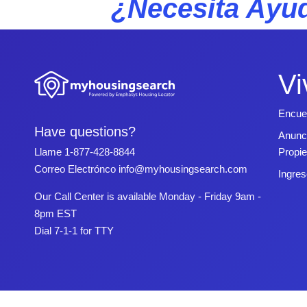
¿Necesita Ayud
Vi
Encue
Have questions?
Anunc
Propi
Llame
1-877-428-8844
Correo Electrónco
info@myhousingsearch.com
Ingres
Our Call Center is available Monday - Friday 9am -
8pm EST
Dial 7-1-1 for TTY