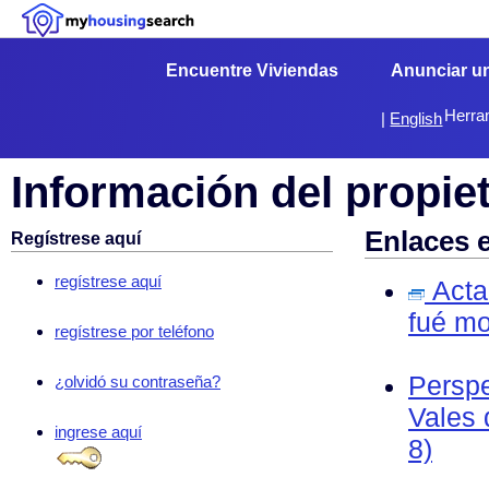
Encuentre Viviendas
Anunciar u
Herra
|
English
Información del propie
Enlaces 
Regístrese aquí
regístrese aquí
Acta 
fué mo
regístrese por teléfono
Perspe
¿olvidó su contraseña?
Vales 
ingrese aquí
8)