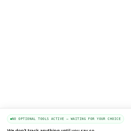
NO OPTIONAL TOOLS ACTIVE — WAITING FOR YOUR CHOICE
We don’t track anything until you say so