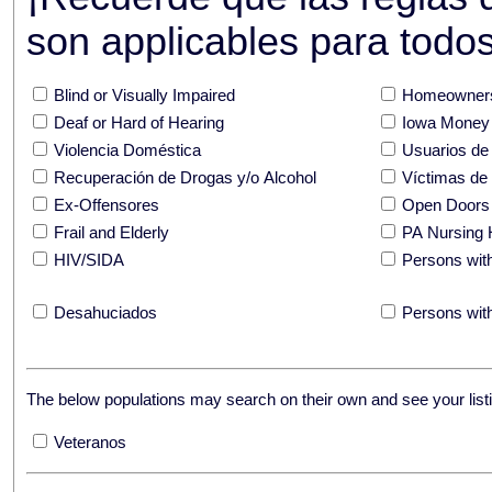
son applicables para todos 
Blind or Visually Impaired
Homeowners
Deaf or Hard of Hearing
Iowa Money 
Violencia Doméstica
Usuarios de
Recuperación de Drogas y/o Alcohol
Víctimas de
Ex-Offensores
Open Doors
Frail and Elderly
PA Nursing 
HIV/SIDA
Persons with
Desahuciados
Persons with
The below populations may search on their own and see your listi
Veteranos