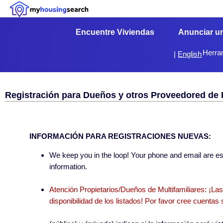
Encuentre Viviendas
Anunciar u
Herra
|
English
Registración para Dueños y otros Proveedored de
INFORMACIÓN PARA REGISTRACIONES NUEVAS:
We keep you in the loop! Your phone and email are esse
information.
Atención Propietarios/Dueños de Multifamiliares: ¡La
disponibilidad de los listados! Por favor cree cuent