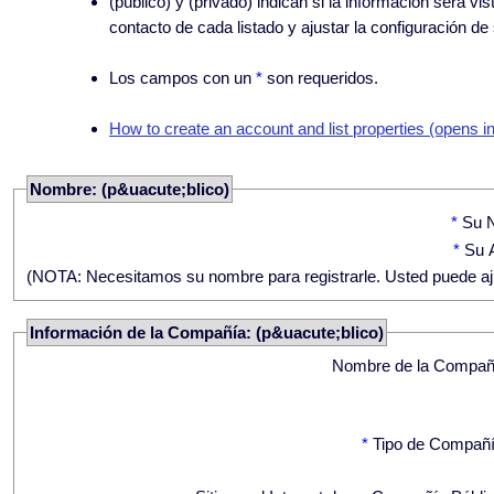
(público) y (privado) indican si la información será 
contacto de cada listado y ajustar la configuración d
Los campos con un
*
son requeridos.
How to create an account and list properties (opens i
Nombre: (p&uacute;blico)
*
Su 
*
Su A
(NOTA: Necesitamos su nombre para registrarle. Usted puede ajus
Información de la Compañía: (p&uacute;blico)
Nombre de la Compañ
*
Tipo de Compañí