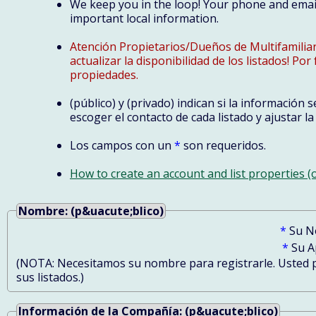
We keep you in the loop! Your phone and email 
important local information.
Atención Propietarios/Dueños de Multifamilia
actualizar la disponibilidad de los listados! P
propiedades.
(público) y (privado) indican si la información
escoger el contacto de cada listado y ajustar 
Los campos con un
*
son requeridos.
How to create an account and list properties 
Nombre: (p&uacute;blico)
*
Su N
*
Su A
(NOTA: Necesitamos su nombre para registrarle. Usted p
sus listados.)
Información de la Compañía: (p&uacute;blico)