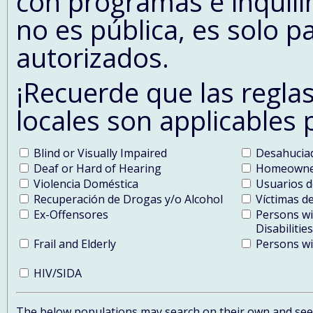
con programas e inquili
no es pública, es solo p
autorizados.
¡Recuerde que las reglas
locales son applicables 
Blind or Visually Impaired
Desahucia
Deaf or Hard of Hearing
Homeowner
Violencia Doméstica
Usuarios d
Recuperación de Drogas y/o Alcohol
Víctimas d
Ex-Offensores
Persons w
Disabilities
Frail and Elderly
Persons wit
HIV/SIDA
The below populations may search on their own and see y