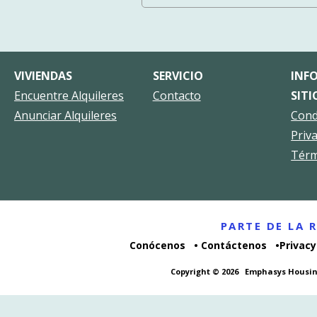
VIVIENDAS
SERVICIO
INF
Encuentre Alquileres
Contacto
SITI
Anunciar Alquileres
Cond
Priv
Térm
PARTE DE LA
Conócenos
Contáctenos
Privacy
Copyright © 2026
Emphasys Housin