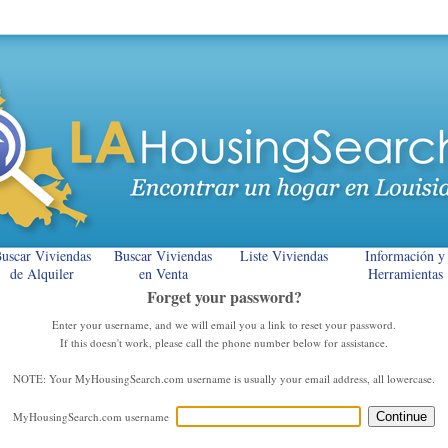
uscar Viviendas
Buscar Viviendas
Liste Viviendas
Información y
de Alquiler
en Venta
Herramientas
Forget your password?
Enter your username, and we will email you a link to reset your password.
If this doesn't work, please call the phone number below for assistance.
NOTE: Your MyHousingSearch.com username is usually your email address, all lowercase.
MyHousingSearch.com username