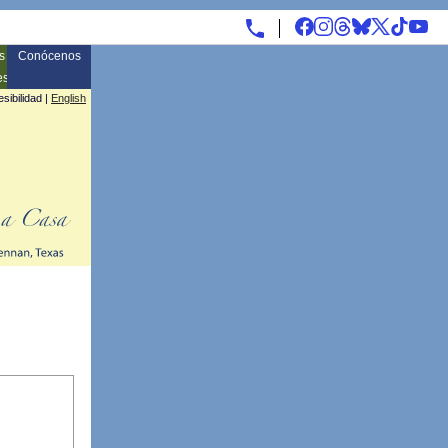
s
Conócenos
es
sibilidad
|
English