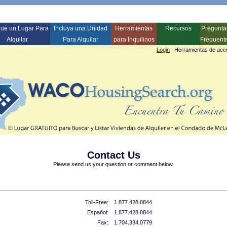
ue un Lugar Para
Incluya una Unidad
Herramientas
Recursos
Pregunta
Alquilar
Para Alquilar
para Inquilinos
Frequent
Login
|
Herramientas de acce
Contact Us
Please send us your question or comment below.
Toll-Free:
1.877.428.8844
Español:
1.877.428.8844
Fax:
1.704.334.0779