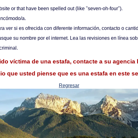
te or that have been spelled out (like "seven-oh-four").
 incómodo/a.
a ver si es ofrecida con diferente información, contacto o cantid
sque su nombre por el internet. Lea las revisiones en línea sobr
criminal.
ido víctima de una estafa, contacte a su agencia 
io que usted piense que es una estafa en este se
Regresar