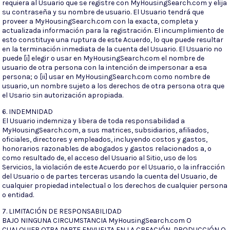
requiera al Usuario que se registre con MyHousingSearch.com y elija
su contraseña y su nombre de usuario. El Usuario tendrá que
proveer a MyHousingSearch.com con la exacta, completa y
actualizada información para la registración. El incumplimiento de
esto constituye una ruptura de este Acuerdo, lo que puede resultar
en la terminación inmediata de la cuenta del Usuario. El Usuario no
puede [i] elegir o usar en MyHousingSearch.com el nombre de
usuario de otra persona con la intención de impersonar a esa
persona; o [ii] usar en MyHousingSearch.com como nombre de
usuario, un nombre sujeto a los derechos de otra persona otra que
el Usario sin autorización apropiada.
6. INDEMNIDAD
El Usuario indemniza y libera de toda responsabilidad a
MyHousingSearch.com, a sus matrices, subsidiarios, afiliados,
oficiales, directores y empleados, incluyendo costos y gastos,
honorarios razonables de abogados y gastos relacionados a, o
como resultado de, el acceso del Usuario al Sitio, uso de los
Servicios, la violación de este Acuerdo por el Usuario, o la infracción
del Usuario o de partes terceras usando la cuenta del Usuario, de
cualquier propiedad intelectual o los derechos de cualquier persona
o entidad.
7. LIMITACIÓN DE RESPONSABILIDAD
BAJO NINGUNA CIRCUMSTANCIA MyHousingSearch.com O
CUALQUIER OTRA PARTE ENVUELTA EN LA CREACIÓN, PRODUCCIÓN O