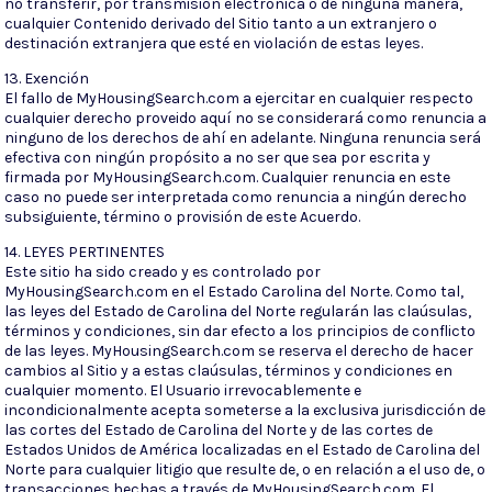
no transferir, por transmisión electrónica o de ninguna manera,
cualquier Contenido derivado del Sitio tanto a un extranjero o
destinación extranjera que esté en violación de estas leyes.
13. Exención
El fallo de MyHousingSearch.com a ejercitar en cualquier respecto
cualquier derecho proveido aquí no se considerará como renuncia a
ninguno de los derechos de ahí en adelante. Ninguna renuncia será
efectiva con ningún propósito a no ser que sea por escrita y
firmada por MyHousingSearch.com. Cualquier renuncia en este
caso no puede ser interpretada como renuncia a ningún derecho
subsiguiente, término o provisión de este Acuerdo.
14. LEYES PERTINENTES
Este sitio ha sido creado y es controlado por
MyHousingSearch.com en el Estado Carolina del Norte. Como tal,
las leyes del Estado de Carolina del Norte regularán las claúsulas,
términos y condiciones, sin dar efecto a los principios de conflicto
de las leyes. MyHousingSearch.com se reserva el derecho de hacer
cambios al Sitio y a estas claúsulas, términos y condiciones en
cualquier momento. El Usuario irrevocablemente e
incondicionalmente acepta someterse a la exclusiva jurisdicción de
las cortes del Estado de Carolina del Norte y de las cortes de
Estados Unidos de América localizadas en el Estado de Carolina del
Norte para cualquier litigio que resulte de, o en relación a el uso de, o
transacciones hechas a través de MyHousingSearch.com. El