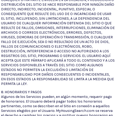
DISTRIBUCIÓN DEL SITIO SE HACE RESPONSABLE POR NINGÚN DAÑO
DIRECTO, INDIRECTO, INCIDENTAL, PUNITIVO, ESPECIAL O
CONSEQUENTE QUE RESULTE DEL USO DE O INCAPACIDAD DE USAR
EL SITIO, INCLUYENDO, SIN LIMITACIONES, A LA DEPENDENCIA DEL
USUARIO DE CUALQUIER INFORMACIÓN OBTENIDA DEL SITIO O QUE
RESULTE DE FALLOS, OMISIONES, INTERRUPCIONES, ELIMINACIÓN DE
ARCHIVOS O CORREOS ELECTRÓNICOS, ERRORES, DEFECTOS,
VIRUSES, DEMORAS DE OPERACIÓN O TRANSMISSIÓN, O CUALQUIER
FALLO DE EJECUCIÓN, SEA O NO RESULTADO DE UN ACTO DE DIOS,
FALLOS DE COMUNICACIONES O ELECTRÓNICOS, ROBO,
DESTRUCCIÓN, INTERFERENCIA O ACCESO NO AUTORIZADO A LOS
REGISTROS DEL SITIO, PROGRAMAS O SERVICIOS. EL USUARIO AQUÍ
ACEPTA QUE ESTE PÁRRAFO APLICARÁ A TODO EL CONTENIDO Y A LOS
SERVICIOS DISPONIBLES A TRAVÉS DEL SITIO. COMO ALGUNOS
ESTADOS NO PERMITEN LA EXCLUSIÓN O LIMITACIÓN DE
RESPONSABILIDAD POR DAÑOS CONSECUENTES O INCIDENTALES,
EN ESOS ESTADOS LA RESPONSABILIDAD SE LIMITA A LA MEDIDA QUE
PERMITA LA LEY.
8. HONORARIOS Y PAGOS
Algunos de los Servicios pueden, en algún momento, requerir pago
de honorarios. El Usuario deberá pagar todos los honorarios
pertinentes, como se describen en el Sitio en conexión a aquellos
Servicios elegidos por el Usuario. MyHousingSearch.com se reserva
el derecho a cambiar los precios y a instituir nuevos honorarios en