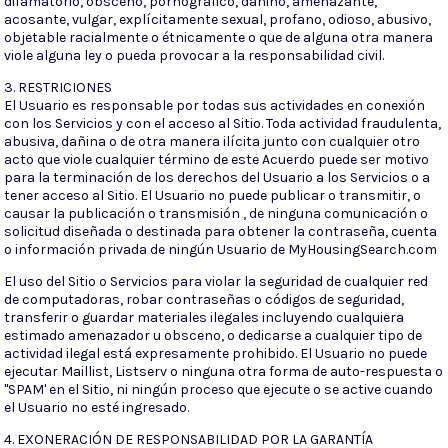
difamatorio, obsceno, pornográfico, dañino, amenazante,
acosante, vulgar, explícitamente sexual, profano, odioso, abusivo,
objetable racialmente o étnicamente o que de alguna otra manera
viole alguna ley o pueda provocar a la responsabilidad civil.
3. RESTRICIONES
El Usuario es responsable por todas sus actividades en conexión
con los Servicios y con el acceso al Sitio. Toda actividad fraudulenta,
abusiva, dañina o de otra manera ilícita junto con cualquier otro
acto que viole cualquier término de este Acuerdo puede ser motivo
para la terminación de los derechos del Usuario a los Servicios o a
tener acceso al Sitio. El Usuario no puede publicar o transmitir, o
causar la publicación o transmisión , de ninguna comunicación o
solicitud diseñada o destinada para obtener la contraseña, cuenta
o información privada de ningún Usuario de MyHousingSearch.com
El uso del Sitio o Servicios para violar la seguridad de cualquier red
de computadoras, robar contraseñas o códigos de seguridad,
transferir o guardar materiales ilegales incluyendo cualquiera
estimado amenazador u obsceno, o dedicarse a cualquier tipo de
actividad ilegal está expresamente prohibido. El Usuario no puede
ejecutar Maillist, Listserv o ninguna otra forma de auto-respuesta o
"SPAM' en el Sitio, ni ningún proceso que ejecute o se active cuando
el Usuario no esté ingresado.
4. EXONERACIÓN DE RESPONSABILIDAD POR LA GARANTÍA