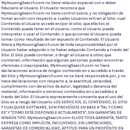
MyHousingSearch.com no tiene relación especial con o deber
fiduciario al Usuario. El Usuario reconoce que
MyHousingSearch.com no tiene control sobre; y no obligación de
tomar acción con respecto a: cuales Usuarios entran al Sitio; cual
Contenido el Usuario accede en/por el sitio; que efectos el
Contenido pueda tener en el Usuario; como el Usuario pueda
interpretar o usar el Contenido; o que acciones el Usuario pueda
tomar como resultado de ser expuesto al Contenido. El Usuario
libera a MyHousingSearch.com de toda responsabilidad por el
Usuario haber adquirido o no haber adquirido Contenido a través del
Sitio. El Sitio puede contener, o dirigir al Usuario a sitios que
contienen, información que algunas personas puedan encontrar
ofensivas o inapropiadas. MyHousingSearch.com no hace
declaraciones acerca de ningún contenido en o accedido a través
del Sitio y MyHousingSearch.com no se hará responsable por, y no
hace declaraciones con respecto a, la exactitud, veracidad,
cumplimiento con derechos de autor, legalidad o decencia del
material, información o servicios contenidos en o accedidos a
través del Sitio. El Usuario expresamente consiente que el uso del
Sitio es a riesgo del Usuario. LOS SERVICIOS, EL CONTENIDO, EL SITIO
Y CUALQUIER SOFTWARE, SON PROVEÍDOS EN BASE A "TAL Y COMO
ES" Y "COMO ESTÁ DISPONIBLE ACTUALMENTE", SIN GARANTÍAS DE
NINGÚN TIPO. MyHousingSearch.com ELUDE TODA GARANTÍA, TANTO
EXPRESA COMO IMPLÍCITA, INCLUYENDO, SIN LIMITACIONES,
GARANTÍAS DE COMERCIALIDAD, APTITUD PARA UN PROPÓSITO EN