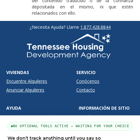
del contenido traducido o de la confianza
depositada en el mismo, ni que estén
relacionados con ello.
¿Necesita Ayuda? Llame
1.877.428.8844
VIVIENDAS
SERVICIO
Encuentre Alquileres
Conócenos
Anunciar Alquileres
Contacto
AYUDA
INFORMACIÓN DE SITIO
Herramientas para Mudanzas
Condiciones
Preguntas Frequentes
Privacidad
NO OPTIONAL TOOLS ACTIVE — WAITING FOR YOUR CHOICE
Términos
We don’t track anything until you say so