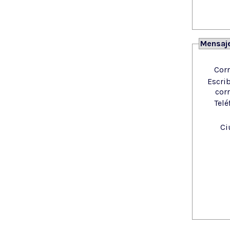
Mensaj
Corr
Escri
cor
Telé
Ci