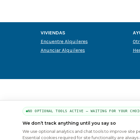
VIVIENDAS
AY
Encuentre Alquileres
Otr
Anunciar Alquileres
Her
NO OPTIONAL TOOLS ACTIVE — WAITING FOR YOUR CHOI
We don’t track anything until you say so
We use optional analytics and chat tools to improve site 
Essential cookies required for site functionality are alwa