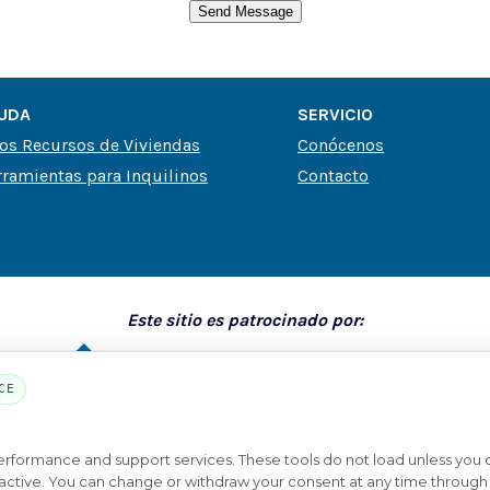
UDA
SERVICIO
os Recursos de Viviendas
Conócenos
ramientas para Inquilinos
Contacto
Este sitio es patrocinado por:
CE
performance and support services. These tools do not load unless you
PARTE DE LA RED MYHOUSINGSEARCH
ys active. You can change or withdraw your consent at any time through 