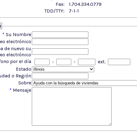
Fax:
1.704.334.0779
TDD/TTY:
7-1-1
e
*
Su Nombre
eo electrónico
ba de nuevo su
reo electrónico
fono por el día
-
-
ext.
Estado
udad o Región
Sobre
*
Mensaje