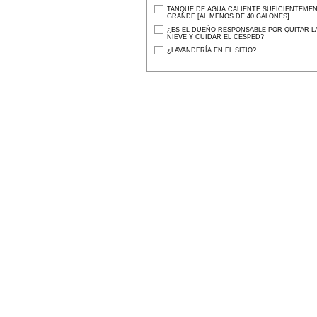
TANQUE DE AGUA CALIENTE SUFICIENTEME
GRANDE [AL MENOS DE 40 GALONES]
¿ES EL DUEÑO RESPONSABLE POR QUITAR L
NIEVE Y CUIDAR EL CÉSPED?
¿LAVANDERÍA EN EL SITIO?