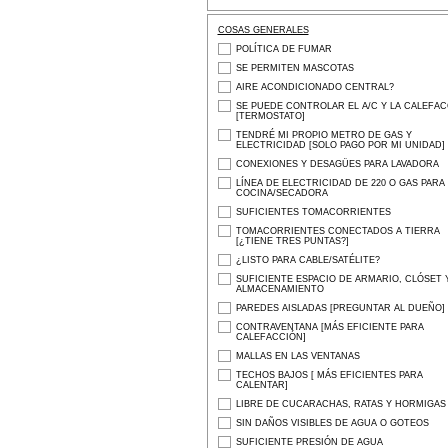
COSAS GENERALES
POLÍTICA DE FUMAR
SE PERMITEN MASCOTAS
AIRE ACONDICIONADO CENTRAL?
SE PUEDE CONTROLAR EL A/C Y LA CALEFA
[TERMOSTATO]
TENDRÉ MI PROPIO METRO DE GAS Y
ELECTRICIDAD [SOLO PAGO POR MI UNIDAD]
CONEXIONES Y DESAGÜES PARA LAVADORA
LÍNEA DE ELECTRICIDAD DE 220 O GAS PARA
COCINA/SECADORA
SUFICIENTES TOMACORRIENTES
TOMACORRIENTES CONECTADOS A TIERRA
[¿TIENE TRES PUNTAS?]
¿LISTO PARA CABLE/SATÉLITE?
SUFICIENTE ESPACIO DE ARMARIO, CLÓSET 
ALMACENAMIENTO
PAREDES AISLADAS [PREGUNTAR AL DUEÑO]
CONTRAVENTANA [MÁS EFICIENTE PARA
CALEFACCIÓN]
MALLAS EN LAS VENTANAS
TECHOS BAJOS [ MÁS EFICIENTES PARA
CALENTAR]
LIBRE DE CUCARACHAS, RATAS Y HORMIGAS
SIN DAÑOS VISIBLES DE AGUA O GOTEOS
SUFICIENTE PRESIÓN DE AGUA