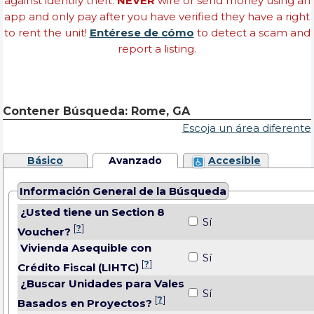
against identify theft.
NEVER
wire or send money using an
app and only pay after you have verified they have a right
to rent the unit!
Entérese de cómo
to detect a scam and
report a listing.
Contener Búsqueda: Rome, GA
Escoja un área diferente
Básico
Avanzado
Accesible
Información General de la Búsqueda
¿Usted tiene un Section 8
Sí
[
?
]
Voucher?
Vivienda Asequible con
Sí
[
?
]
Crédito Fiscal (LIHTC)
¿Buscar Unidades para Vales
Sí
[
?
]
Basados en Proyectos?