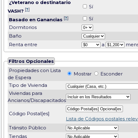
¿Veterano o destinatario
Sí
[
?
]
VASH?
[
?
]
Sí
Basado en Ganancias
Dormitorios
Baño
Renta entre
a
mens
Filtros Opcionales
Propiedades con Lista
Mostrar
Esconder
de Espera
Tipo de Vivienda
Viviendas para
Ancianos/Discapacitados
Código Postal[es]
Lista de Códigos postales rele
Tránsito Público
Tiendas