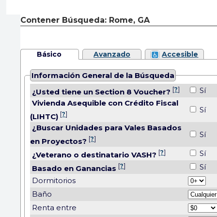
Contener Búsqueda: Rome, GA
Básico
Avanzado
Accesible
Información General de la Búsqueda
[
?
]
Sí
¿Usted tiene un Section 8 Voucher?
Vivienda Asequible con Crédito Fiscal
Sí
[
?
]
(LIHTC)
¿Buscar Unidades para Vales Basados
Sí
[
?
]
en Proyectos?
[
?
]
Sí
¿Veterano o destinatario VASH?
[
?
]
Sí
Basado en Ganancias
Dormitorios
Baño
Renta entre