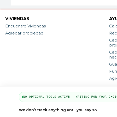
VIVIENDAS
AY
Encuentre Viviendas
Cal
Agregar propiedad
Rec
Cap
pro
Cap
nec
Gua
Fun
Agr
NO OPTIONAL TOOLS ACTIVE — WAITING FOR YOUR CHOI
We don’t track anything until you say so