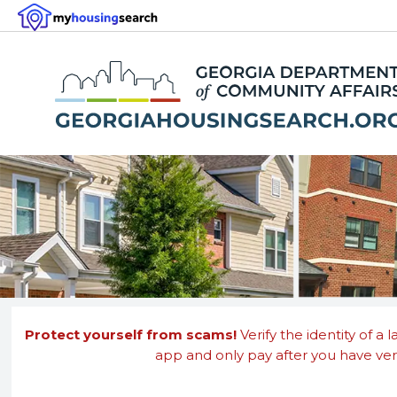
Protect yourself from scams!
Verify the identity of a 
app and only pay after you have veri