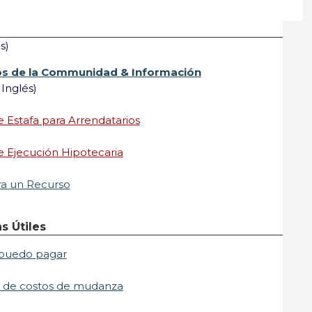
s)
s de la Communidad & Información
 Inglés)
e Estafa para Arrendatarios
e Ejecución Hipotecaria
ra un Recurso
s Útiles
puedo pagar
 de costos de mudanza