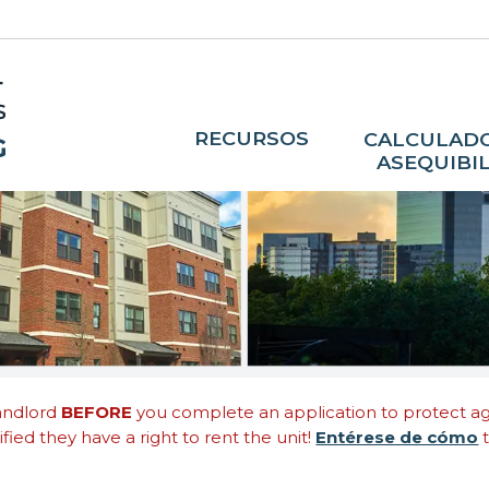
RECURSOS
CALCULADO
ASEQUIBI
landlord
BEFORE
you complete an application to protect agai
fied they have a right to rent the unit!
Entérese de cómo
t