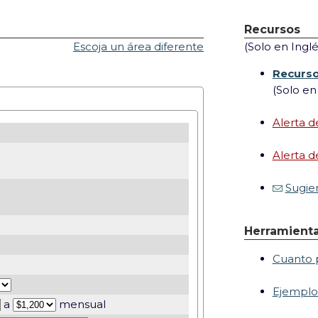
Recursos
Escoja un área diferente
(Solo en Inglé
Recurso
(Solo en
Alerta d
Alerta d
Sugie
Herramienta
Cuanto 
Ejemplo
a
mensual