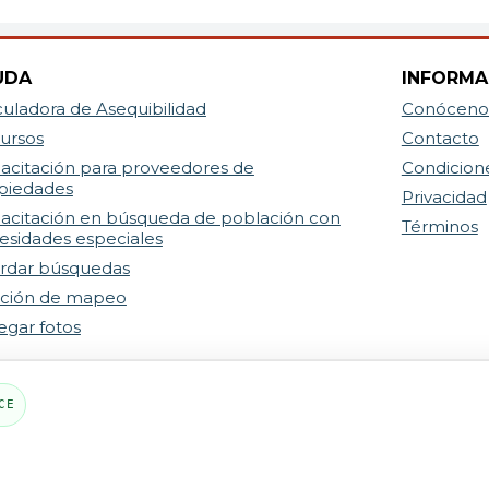
UDA
INFORMA
culadora de Asequibilidad
Conóceno
ursos
Contacto
acitación para proveedores de
Condicion
piedades
Privacidad
acitación en búsqueda de población con
Términos
esidades especiales
rdar búsquedas
ción de mapeo
egar fotos
CE
PARTE DE LA RED MYHOUSINGSEARCH