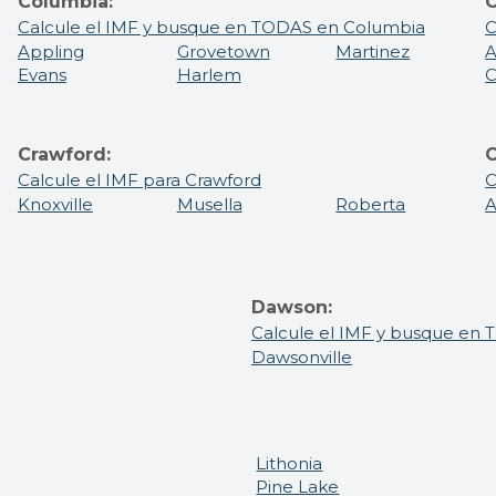
Columbia:
C
Calcule el IMF y busque en TODAS en Columbia
C
Appling
Grovetown
Martinez
A
Evans
Harlem
C
Crawford:
C
Calcule el IMF para Crawford
C
Knoxville
Musella
Roberta
A
Dawson:
Calcule el IMF y busque en
Dawsonville
Lithonia
Pine Lake