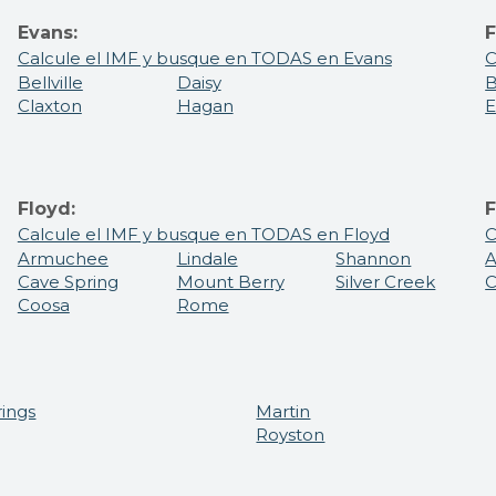
Evans:
F
Calcule el IMF y busque en TODAS en Evans
C
Bellville
Daisy
B
Claxton
Hagan
E
Floyd:
F
Calcule el IMF y busque en TODAS en Floyd
C
Armuchee
Lindale
Shannon
A
Cave Spring
Mount Berry
Silver Creek
Coosa
Rome
rings
Martin
Royston