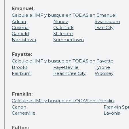
Emanuel:
Calcule el IMF y busque en TODAS en Emanuel
Adrian
Nunez
Swainsboro
Covena
Oak Park
Twin City
Garfield
Stillmore
Norristown
Summertown
Fayette:
Calcule el IMF y busque en TODAS en Fayette
Brooks
Fayetteville
Tyrone
Fairburn
Peachtree City
Woolsey
Franklin:
Calcule el IMF y busque en TODAS en Franklin
Canon
Franklin Sp
Carnesville
Lavonia
Fulton: