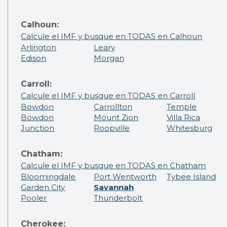
Calhoun:
Calcule el IMF y busque en TODAS en Calhoun
Arlington
Leary
Edison
Morgan
Carroll:
Calcule el IMF y busque en TODAS en Carroll
Bowdon
Carrollton
Temple
Bowdon
Mount Zion
Villa Rica
Junction
Roopville
Whitesburg
Chatham:
Calcule el IMF y busque en TODAS en Chatham
Bloomingdale
Port Wentworth
Tybee Island
Garden City
Savannah
Pooler
Thunderbolt
Cherokee: