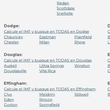
Redan
Scottdale
Snellville
Dodge:
D
Calcule el IMF y busque en TODAS en Dodge
C
Chauncey
Eastman
Plainfield
B
Chester
Milan
Rhine
L
Douglas:
E
Calcule el IMF y busque en TODAS en Douglas
C
Austell
Lithia Springs
Winston
B
Douglasville
Villa Rica
C
Effingham:
E
Calcule el IMF y busque en TODAS en Effingham
C
Clyo
Meldrim
Stillwell
Eden
Rincon
Guyton
Springfield