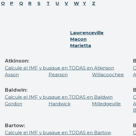
O
P
Q
R
S
T
U
V
W
Y
Z
Lawrenceville
Macon
Marietta
Atkinson:
B
Calcule el IMF y busque en TODAS en Atkinson
C
Axson
Pearson
Willacoochee
Baldwin:
B
Calcule el IMF y busque en TODAS en Baldwin
C
Gordon
Hardwick
Milledgeville
A
B
Bartow:
B
Calcule el IMF y busque en TODAS en Bartow
C