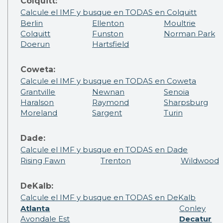
Colquitt:
Calcule el IMF y busque en TODAS en Colquitt
Berlin
Ellenton
Moultrie
Colquitt
Funston
Norman Park
Doerun
Hartsfield
Coweta:
Calcule el IMF y busque en TODAS en Coweta
Grantville
Newnan
Senoia
Haralson
Raymond
Sharpsburg
Moreland
Sargent
Turin
Dade:
Calcule el IMF y busque en TODAS en Dade
Rising Fawn
Trenton
Wildwood
DeKalb:
Calcule el IMF y busque en TODAS en DeKalb
Atlanta
Conley
Avondale Est
Decatur