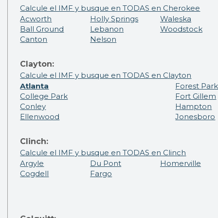
Calcule el IMF y busque en TODAS en Cherokee
Acworth
Holly Springs
Waleska
Ball Ground
Lebanon
Woodstock
Canton
Nelson
Clayton:
Calcule el IMF y busque en TODAS en Clayton
Atlanta
Forest Par
College Park
Fort Gillem
Conley
Hampton
Ellenwood
Jonesboro
Clinch:
Calcule el IMF y busque en TODAS en Clinch
Argyle
Du Pont
Homerville
Cogdell
Fargo