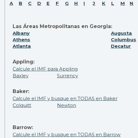
A
B
C
D
E
F
G
H
I
J
K
L
M
N
Las Áreas Metropolitanas en Georgia:
Albany
Augusta
Athens
Columbus
Atlanta
Decatur
Appling:
Calcule el IMF para Appling
Baxley
Surrency
Baker:
Calcule el IMF y busque en TODAS en Baker
Colquitt
Newton
Barrow:
Calcule el IMF y busque en TODAS en Barrow