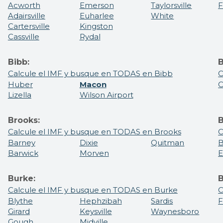
Acworth
Emerson
Taylorsville
F
Adairsville
Euharlee
White
Cartersville
Kingston
Cassville
Rydal
Bibb:
B
Calcule el IMF y busque en TODAS en Bibb
C
Huber
Macon
C
Lizella
Wilson Airport
Brooks:
B
Calcule el IMF y busque en TODAS en Brooks
C
Barney
Dixie
Quitman
B
Barwick
Morven
E
Burke:
B
Calcule el IMF y busque en TODAS en Burke
C
Blythe
Hephzibah
Sardis
F
Girard
Keysville
Waynesboro
Gough
Midville