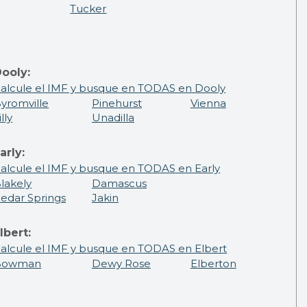
Tucker
ooly:
alcule el IMF y busque en TODAS en Dooly
yromville
Pinehurst
Vienna
illy
Unadilla
arly:
alcule el IMF y busque en TODAS en Early
lakely
Damascus
edar Springs
Jakin
lbert:
alcule el IMF y busque en TODAS en Elbert
Bowman
Dewy Rose
Elberton