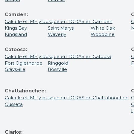
Camden:
C
Calcule el IMF y busque en TODAS en Camden
C
Kings Bay
Saint Marys
White Oak
M
Kingsland
Waverly
Woodbine
Catoosa:
C
Calcule el IMF y busque en TODAS en Catoosa
C
Fort Oglethorpe
Ringgold
F
Graysville
Rossville
Chattahoochee:
C
Calcule el IMF y busque en TODAS en Chattahoochee
C
Cusseta
C
L
Clarke:
C