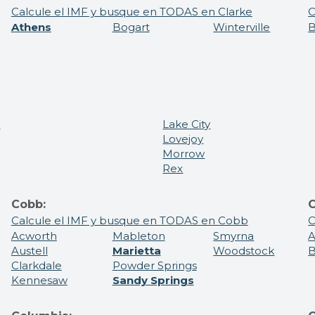
Calcule el IMF y busque en TODAS en Clarke
C
Athens
Bogart
Winterville
B
k
Lake City
Lovejoy
Morrow
Rex
Cobb:
C
Calcule el IMF y busque en TODAS en Cobb
C
Acworth
Mableton
Smyrna
Austell
Marietta
Woodstock
B
Clarkdale
Powder Springs
Kennesaw
Sandy Springs