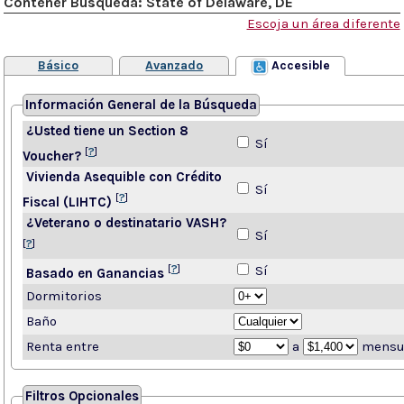
Contener Búsqueda: State of Delaware, DE
Escoja un área diferente
Básico
Avanzado
Accesible
Información General de la Búsqueda
¿Usted tiene un Section 8
Sí
[
?
]
Voucher?
Vivienda Asequible con Crédito
Sí
[
?
]
Fiscal (LIHTC)
¿Veterano o destinatario VASH?
Sí
[
?
]
[
?
]
Sí
Basado en Ganancias
Dormitorios
Baño
Renta entre
a
mensu
Filtros Opcionales