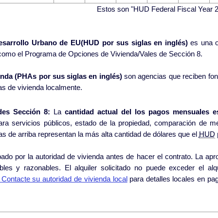
Estos son "HUD Federal Fiscal Year 2
esarrollo Urbano de EU(HUD por sus siglas en inglés)
es una o
como el Programa de Opciones de Vivienda/Vales de Sección 8.
nda (PHAs por sus siglas en inglés)
son agencias que reciben fo
as de vivienda localmente.
des Sección 8:
La
cantidad actual del los pagos mensuales e
ra servicios públicos, estado de la propiedad, comparación de m
autoridad de vivienda local. Las figuras de arriba representan la más alta cantidad de dólares que el
HUD
toridad de vivienda antes de hacer el contrato. La aprobación se basa en reglas y normas
cables y razonables. El alquiler solicitado no puede exceder el a
Contacte su autoridad de vivienda local
para detalles locales en pagos típicos puesto que pueden variar