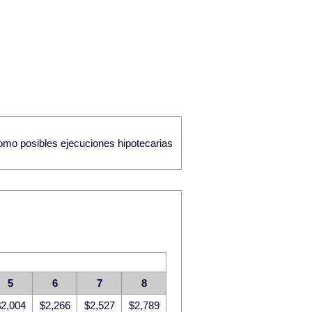
como posibles ejecuciones hipotecarias
5
6
7
8
2,004
$2,266
$2,527
$2,789