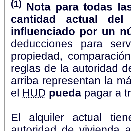
(1)
Nota para todas la
cantidad actual de
influenciado por un n
deducciones para serv
propiedad, comparació
reglas de la autoridad de viviend
arriba representan la más alta cantidad de dólares que
el
HUD
pueda
pagar a t
El alquiler actual ti
autoridad de vivienda an