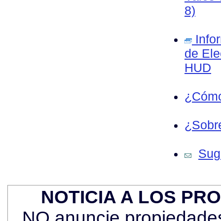
8)
Info
de Ele
HUD
¿Cómo
¿Sobre
Sug
NOTICIA A LOS PR
NO anuncie propiedades 