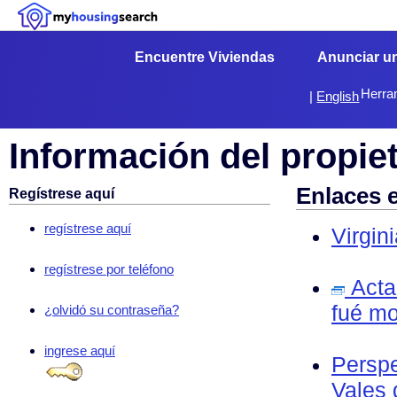
Encuentre Viviendas
Anunciar u
Herra
|
English
Información del propiet
Enlaces 
Regístrese aquí
regístrese aquí
Virgin
regístrese por teléfono
Acta 
fué mo
¿olvidó su contraseña?
ingrese aquí
Perspe
Vales 