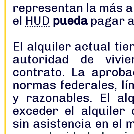
representan la más alta cantidad de dólares que
el
HUD
pueda
pagar a
El alquiler actual ti
autoridad de vivi
contrato. La aprobación se basa en reglas y
normas federales, lím
y razonables. El al
exceder el alquiler
sin asistencia en el