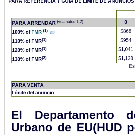
PARA REFERENCIA Y GUÍA DE LÍ
(vea notes 1,2)
0
PARA ARRENDAR
(1)
$868
100% of
FMR
(1)
$954
110% of FMR
(1)
$1,041
120% of FMR
(2)
$1,128
130% of FMR
Es
PARA VENTA
Límite del anuncio
El Departamento d
Urbano de EU(HUD po