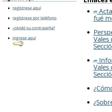
regístrese aquí
Acta
fué m
regístrese por teléfono
¿olvidó su contraseña?
Persp
Vales 
ingrese aquí
Secció
Info
Vales 
Secci
¿Cómo
¿Sobr