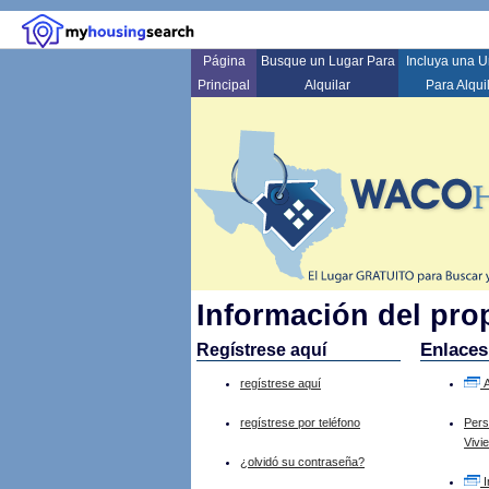
Página
Busque un Lugar Para
Incluya una 
Principal
Alquilar
Para Alqui
Información del pro
Enlaces
Regístrese aquí
regístrese aquí
A
regístrese por teléfono
Pers
Vivi
¿olvidó su contraseña?
I