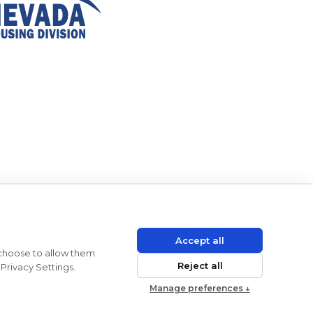
Accept all
 choose to allow them.
UD
ADA
Reject all
Privacy Settings.
Manage preferences ↓