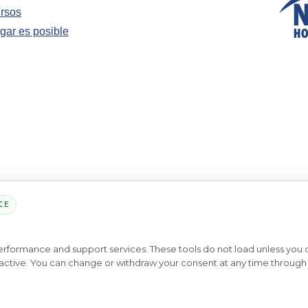
rsos
gar es posible
CE
PARTE DE LA RED MYHOUSINGSEARCH
performance and support services. These tools do not load unless you
os
Contáctenos
Privacy Settings
Preguntas Frequentes
H
ys active. You can change or withdraw your consent at any time through 
opyright © 2026
Emphasys Housing Locator
Todos los derechos reservados