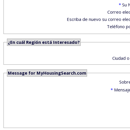
*
Su 
Correo ele
Escriba de nuevo su correo ele
Teléfono po
¿En cuál Región está Interesado?
Ciudad o
Message for MyHousingSearch.com
Sobr
*
Mensaj