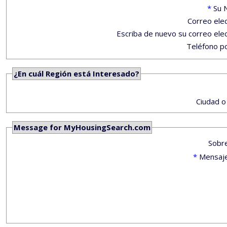
*
Su 
Correo ele
Escriba de nuevo su correo ele
Teléfono po
¿En cuál Región está Interesado?
Ciudad o
Message for MyHousingSearch.com
Sobr
*
Mensaj