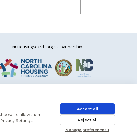
NCHousingSearch.org is a partnership.
Accept all
 choose to allow them.
HUD
ADA
Reject all
Privacy Settings.
Manage preferences ↓