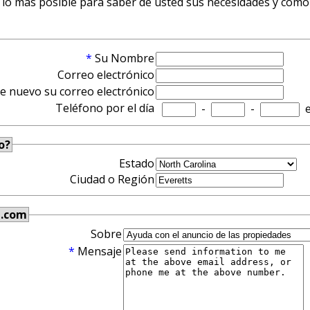
 lo más posible para saber de usted sus necesidades y como 
*
Su Nombre
Correo electrónico
de nuevo su correo electrónico
Teléfono por el día
-
-
e
o?
Estado
Ciudad o Región
h.com
Sobre
*
Mensaje