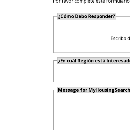
Por favor complete este formulario
¿Cómo Debo Responder?
Escriba 
¿En cuál Región está Interesad
Message for MyHousingSearc