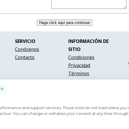
SERVICIO
INFORMACIÓN DE
Conócenos
SITIO
Contacto
Condiciones
Privacidad
Términos
CE
PARTE DE LA RED MYHOUSINGSEARCH
performance and support services. These tools do not load unless you
Contáctenos
Privacy Settings
Preguntas Frequentes
ys active. You can change or withdraw your consent at any time through 
yright © 2026
Emphasys Housing Locator
Todos los derechos reservados