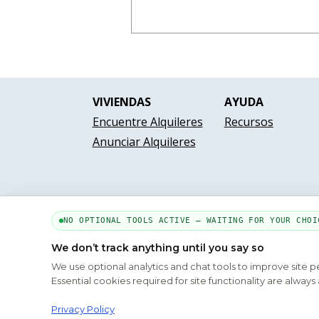
VIVIENDAS
AYUDA
Encuentre Alquileres
Recursos
Anunciar Alquileres
NO OPTIONAL TOOLS ACTIVE — WAITING FOR YOUR CHOI
We don’t track anything until you say so
We use optional analytics and chat tools to improve site 
Conócenos
Essential cookies required for site functionality are alwa
Cop
Privacy Policy