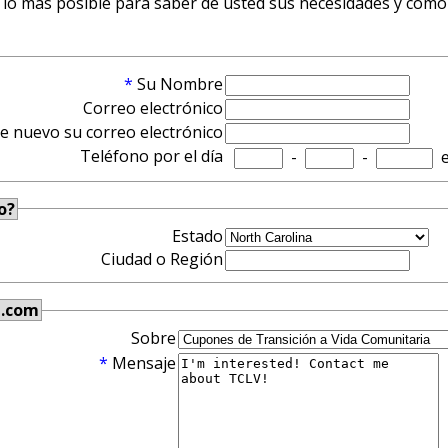
 lo más posible para saber de usted sus necesidades y como 
*
Su Nombre
Correo electrónico
de nuevo su correo electrónico
Teléfono por el día
-
-
e
o?
Estado
Ciudad o Región
h.com
Sobre
*
Mensaje