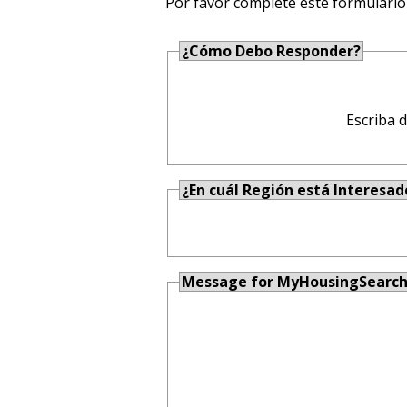
Por favor complete este formulario
¿Cómo Debo Responder?
Escriba 
¿En cuál Región está Interesad
Message for MyHousingSearc