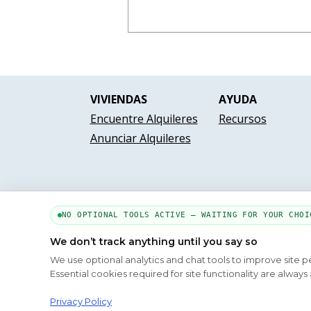
VIVIENDAS
AYUDA
Encuentre Alquileres
Recursos
Anunciar Alquileres
NO OPTIONAL TOOLS ACTIVE — WAITING FOR YOUR CHOI
We don’t track anything until you say so
We use optional analytics and chat tools to improve site 
Conócenos
Essential cookies required for site functionality are alwa
Cop
Privacy Policy