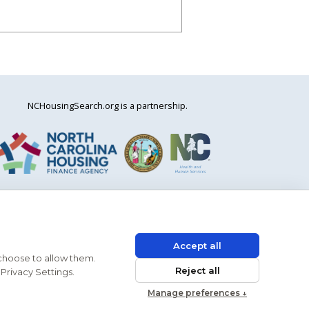
NCHousingSearch.org is a partnership.
Accept all
 choose to allow them.
HUD
ADA
Reject all
Privacy Settings.
Manage preferences ↓