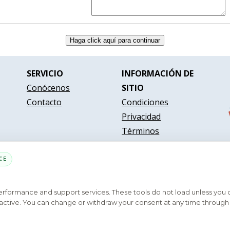
SERVICIO
INFORMACIÓN DE
Conócenos
SITIO
Contacto
Condiciones
Privacidad
Términos
CE
PARTE DE LA RED MYHOUSINGSEARCH
performance and support services. These tools do not load unless you
Contáctenos
Privacy Settings
Preguntas Frequentes
ys active. You can change or withdraw your consent at any time through 
yright © 2026
Emphasys Housing Locator
Todos los derechos reservados