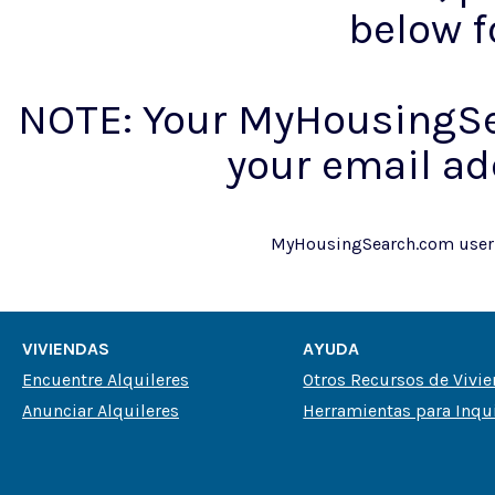
below f
NOTE: Your MyHousingSe
your email ad
MyHousingSearch.com use
VIVIENDAS
AYUDA
Encuentre Alquileres
Otros Recursos de Vivi
Anunciar Alquileres
Herramientas para Inqu