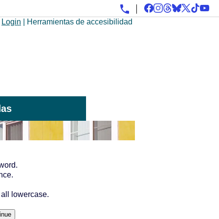
Login
|
Herramientas de accesibilidad
das
word.
nce.
all lowercase.