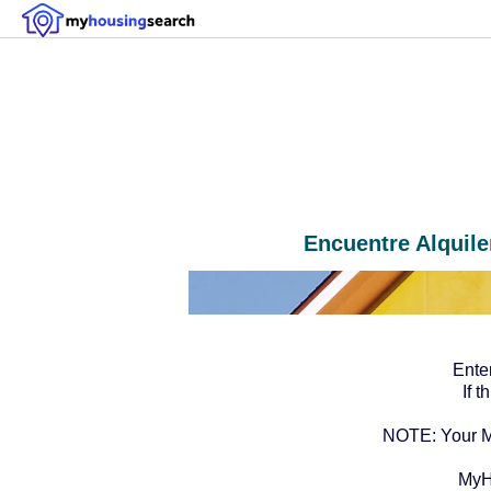
Encuentre Alquile
Ente
If 
NOTE: Your My
MyH